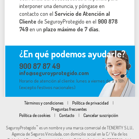
interponer una denuncia, y póngase en
contacto con el
Servicio de Atención al
Cliente
de SeguroyProtegido en el
900 878
749
en un
plazo máximo de 7 días.
¿En qué podemos ayudarle?
900 87 87 49
info@seguroyprotegido.com
Horario de atención al cliente: lunes a viernes de 9 a 18h
(excepto festivos nacionales)
Términos y condiciones
|
Política de privacidad
|
Preguntas frecuentes
Política de cookies
|
Contacto
|
Cancelar suscripción
™
SeguroyProtegido
es un nombre y una marca comercial de TENERITY S.L.U.,
Agencia de Seguros Vinculada, con domicilio social en la C/ Vía de los